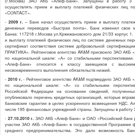
(г.Москва) ЗАО АКБ «Алеф-Банк». Запущены в работу 3 
осуществлять прием и выплату платежей физических лиц п
«CОNTACT».
-
2009 г
.
– Банк начал осуществлять прием и выплату плате
денежных переводов «Быстрая почта». Банк изменил свое 
Банка: 117218 г.Москва ул.Кржижановского дом 21/33 корпус 1.
и выплату платежей физических лиц по системе денежных пе
сертификат соответствия системе добровольной сертифика
ПРАКТИКА». Рейтинговое агентство AK&M присвоило ЗАО АКБ 
по национальной шкале: «А» со стабильными перспективами. 
«Алеф-Банк» относится к классу заемщиков с высоким
несвоевременного выполнения обязательств низкий.
-
2010 г
.
- Рейтинговое агентство AK&M подтвердило ЗАО АКБ 
по национальной шкале: «А» со стабильными перспектив
Российской Федерации на основании сведений, полученны
опубликовало перечень кредитных организаций, которые вправ
банковские гарантии в целях ускоренного возмещения НДС. Ал
числе 195 финансовых учреждений страны. Запущены в работу 
-
27.10.2010 г.
ЗАО АКБ «Алеф-Банк» и ОАО «Российский банк р
участии ЗАО АКБ «Алеф-Банк» в государственной Программе 
среднего предпринимательства. Это дало возможность Бан