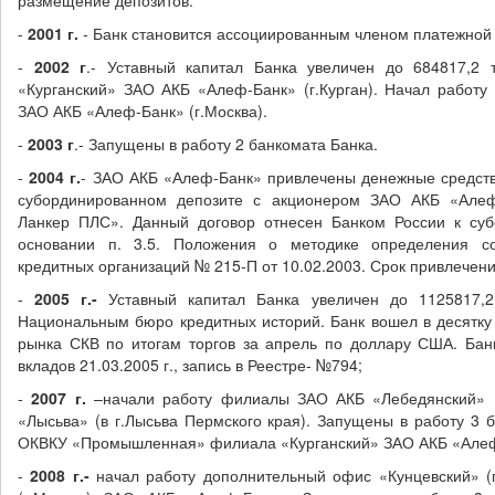
размещение депозитов.
-
2001 г
.
- Банк становится ассоциированным членом платежной с
-
2002 г
.- Уставный капитал Банка увеличен до 684817,2 
«Курганский» ЗАО АКБ «Алеф-Банк» (г.Курган). Начал работ
ЗАО АКБ «Алеф-Банк» (г.Москва).
-
2003 г
.- Запущены в работу 2 банкомата Банка.
-
2004 г
.
- ЗАО АКБ «Алеф-Банк» привлечены денежные средств
субординированном депозите с акционером ЗАО АКБ «Алеф
Ланкер ПЛС». Данный договор отнесен Банком России к су
основании п. 3.5. Положения о методике определения соб
кредитных организаций № 215-П от 10.02.2003. Срок привлечени
-
2005 г
.-
Уставный капитал Банка увеличен до 1125817,2
Национальным бюро кредитных историй. Банк вошел в десятку
рынка СКВ по итогам торгов за апрель по доллару США. Бан
вкладов 21.03.2005 г., запись в Реестре- №794;
-
2007 г
.
–начали работу филиалы ЗАО АКБ «Лебедянский» (в
«Лысьва» (в г.Лысьва Пермского края). Запущены в работу 3 
ОКВКУ «Промышленная» филиала «Курганский» ЗАО АКБ «Алеф-Б
-
2008 г
.-
начал работу дополнительный офис «Кунцевский» (