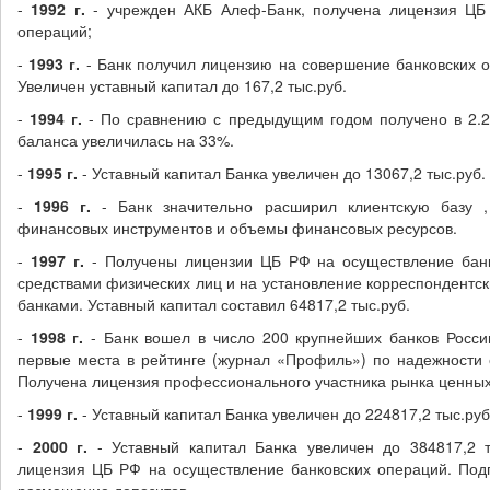
-
1992 г
.
- учрежден АКБ Алеф-Банк, получена лицензия ЦБ
операций;
-
1993 г
.
- Банк получил лицензию на совершение банковских 
Увеличен уставный капитал до 167,2 тыс.руб.
-
1994 г
.
- По сравнению с предыдущим годом получено в 2.
баланса увеличилась на 33%.
-
1995 г
.
- Уставный капитал Банка увеличен до 13067,2 тыс.руб.
-
1996 г
.
- Банк значительно расширил клиентскую базу 
финансовых инструментов и объемы финансовых ресурсов.
-
1997 г
.
- Получены лицензии ЦБ РФ на осуществление бан
средствами физических лиц и на установление корреспондентс
банками. Уставный капитал составил 64817,2 тыс.руб.
-
1998 г
.
- Банк вошел в число 200 крупнейших банков Росси
первые места в рейтинге (журнал «Профиль») по надежности 
Получена лицензия профессионального участника рынка ценных
-
1999 г
.
- Уставный капитал Банка увеличен до 224817,2 тыс.руб
-
2000 г
.
- Уставный капитал Банка увеличен до 384817,2 
лицензия ЦБ РФ на осуществление банковских операций. Под