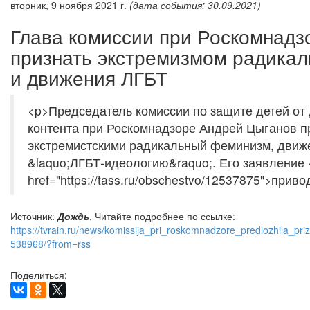
вторник, 9 ноября 2021 г.
(дата события: 30.09.2021)
Глава комиссии при Роскомнадз
признать экстремизмом радика
и движения ЛГБТ
<p>Председатель комиссии по защите детей от 
контента при Роскомнадзоре Андрей Цыганов п
экстремистскими радикальный феминизм, движ
&laquo;ЛГБТ-идеологию&raquo;. Его заявление 
href="https://tass.ru/obschestvo/12537875">прив
Источник:
Дождь
. Читайте подробнее по ссылке:
https://tvrain.ru/news/komissija_pri_roskomnadzore_predlozhila_pr
538968/?from=rss
Поделиться: