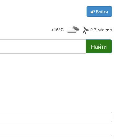
Войти
+16°C
2.7 м/с
з
Найти