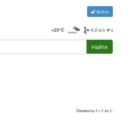
Войти
+23°C
4.2 м/с
з
Найти
Элементы 1—1 из 1.