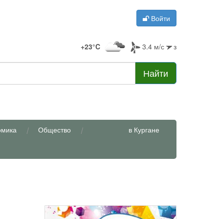
Войти
+23°C
3.4 м/с
з
Найти
омика
Общество
в Кургане