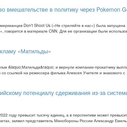
во вмешательстве в политику через Pokemon G
ериканцев Don't Shoot Us («Не стреляйте в нас») была запущена
», говорится в материале CNN. Для ее организации были использо
екламу «Матильды»
ильм &laquo;Матильда&raquo; и вернули компании-прокатчику вып
и со ссылкой на режиссера фильма Алексея Учителя и знакомого с
сийскому потенциалу сдерживания из-за систе
022 году превысит тысячу единиц, а в перспективе может превыси
кетах, заявил представитель Минобороны России Александр Емель