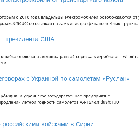
 которым с 2018 года владельцы электромобилей освобождаются от
ерфакс&raquo; со ссылкой на замминистра финансов Илью Трунина
унт президента США
шибке отключена администрацией сервиса микроблогов Twitter н
ети.
еговорах с Украиной по самолетам «Руслан»
пр&raquo; и украинское государственное предприятие
 продлении летной годности самолетов Ан-124&mdash;100
 российскими войсками в Сирии