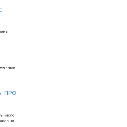
o
ваны
лаченные
мы ПРО
ть число
янов на