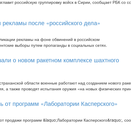
главит российскую группировку войск в Сирии, сообщает РБК со с
я рекламы после «российского дела»
убликации рекламы на фоне обвинений в российском
ентские выборы путем пропаганды в социальных сетях.
али о новом ракетном комплексе шахтного
страханской области военные работают над созданием нового раке
ия, а также проводят испытания оружия «на новых физических при
сь от программ «Лаборатории Касперского»
 от продажи программ &laquo;Лаборатории Касперского&raquo;, со