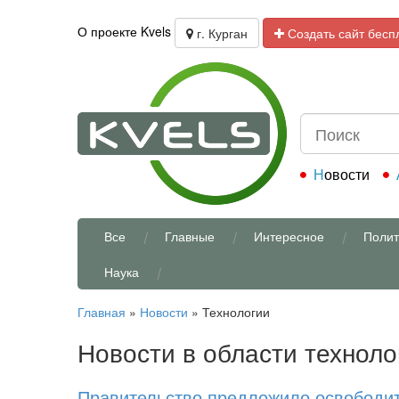
О проекте Kvels
г. Курган
Создать сайт бесп
Новости
Все
Главные
Интересное
Полит
Наука
Главная
»
Новости
»
Технологии
Новости в области техноло
Правительство предложило освободит