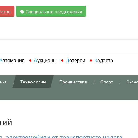
латно
Специальные предложения
Автомания
Аукционы
Лотереи
Кадастр
ика
Технологии
Проишествия
Спорт
Экон
гий
ь электромобили от транспортного налога