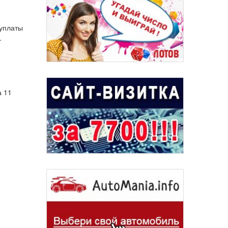
 уплаты
.
а 11