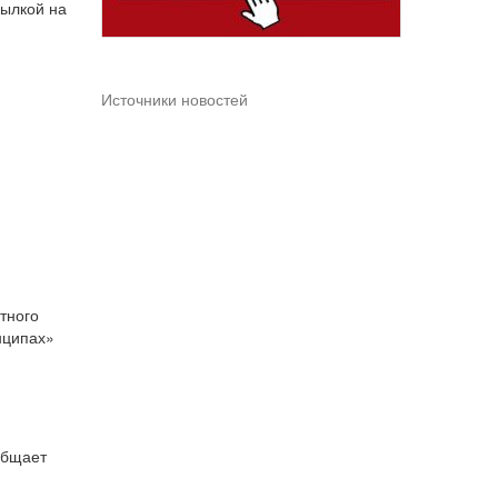
сылкой на
Источники новостей
тного
нципах»
общает