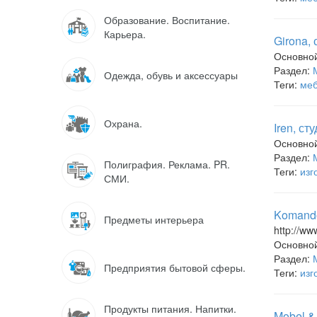
Образование. Воспитание.
Карьера.
Girona,
Основно
Раздел:
Одежда, обувь и аксессуары
Теги:
меб
Охрана.
Iren, с
Основно
Раздел:
Полиграфия. Реклама. PR.
Теги:
изг
СМИ.
Komando
Предметы интерьера
http://ww
Основно
Раздел:
Предприятия бытовой сферы.
Теги:
изг
Продукты питания. Напитки.
Mobel &