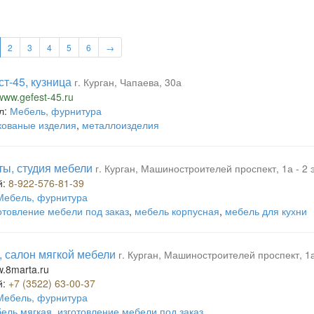
2
3
4
5
6
→
т-45, кузница
г. Курган, Чапаева, 30а
/www.gefest-45.ru
л:
Мебель, фурнитура
кованые изделия
,
металлоизделия
ты, студия мебели
г. Курган, Машиностроителей проспект, 1а - 2
й:
8-922-576-81-39
Мебель, фурнитура
отовление мебели под заказ
,
мебель корпусная
,
мебель для кухни
, салон мягкой мебели
г. Курган, Машиностроителей проспект, 1
w.8marta.ru
й:
+7 (3522) 63-00-37
Мебель, фурнитура
ель мягкая
,
изготовление мебели под заказ