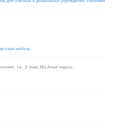
ель для учебных и дошкольных учреждений
,
стеллажи
детская мебель
роспект, 1а - 2 этаж; МЦ Алые паруса