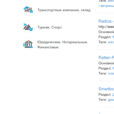
Теги:
меб
/ витрин
Транспортные компании, склад
Radius,
http://ww
Туризм. Спорт.
Основно
Раздел:
Юридические. Нотариальные.
Теги:
изг
Финансовые.
Rattan-
Основно
Раздел:
Теги:
пле
Smartbo
Раздел:
Теги:
диз