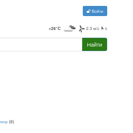
Войти
+26°C
2.3 м/с
c
Найти
екор
(6)