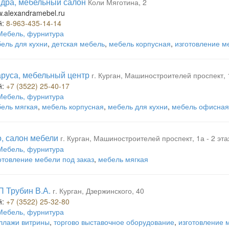
дра, мебельный салон
Коли Мяготина, 2
w.alexandramebel.ru
й:
8-963-435-14-14
Мебель, фурнитура
ель для кухни
,
детская мебель
,
мебель корпусная
,
изготовление м
руса, мебельный центр
г. Курган, Машиностроителей проспект, 
й:
+7 (3522) 25-40-17
Мебель, фурнитура
ель мягкая
,
мебель корпусная
,
мебель для кухни
,
мебель офисная
, салон мебели
г. Курган, Машиностроителей проспект, 1а - 2 эт
Мебель, фурнитура
отовление мебели под заказ
,
мебель мягкая
П Трубин В.А.
г. Курган, Дзержинского, 40
й:
+7 (3522) 25-32-80
Мебель, фурнитура
ллажи витрины
,
торгово выставочное оборудование
,
изготовление 