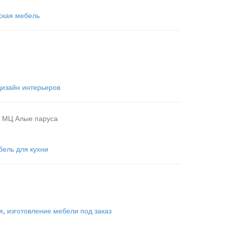
ская мебель
дизайн интерьеров
ж; МЦ Алые паруса
бель для кухни
я
,
изготовление мебели под заказ