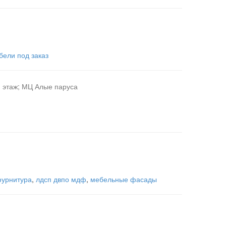
бели под заказ
1 этаж; МЦ Алые паруса
фурнитура
,
лдсп двпо мдф
,
мебельные фасады