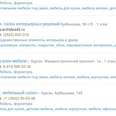
Мебель, фурнитура
отовление мебели под заказ
,
мебель для кухни
,
мебель мягкая
,
дет
, салон интерьерных решений
Куйбышева, 36 ст5 - 1 этаж
w.archidea45.ru
й:
(3522) 600-310
Художественные элементы интерьера и декор
оративные элементы
,
покрытия
,
обои
,
лакокрасочные материалы
,
 салон мебели
г. Курган, Машиностроителей проспект, 1а - 1 эта
й:
8-919-590-03-30
Мебель, фурнитура
отовление мебели под заказ
,
мебель мягкая
,
мебель корпусная
,
ме
, мебельный салон
г. Курган, Куйбышева, 145
й:
+7 (3522) 55-03-48
Мебель, фурнитура
ель для кухни
,
детская мебель
,
мебель корпусная
,
мебель офисна