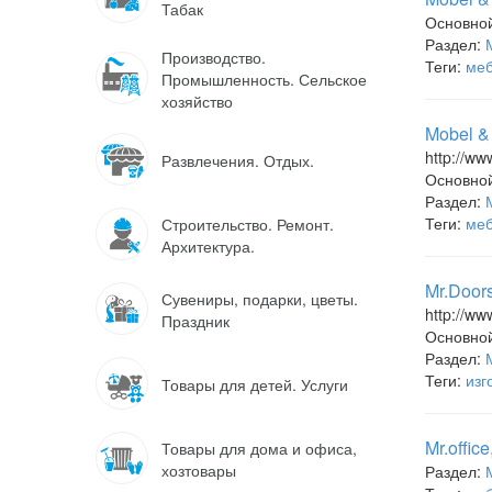
Табак
Основно
Раздел:
Производство.
Теги:
меб
Промышленность. Сельское
хозяйство
Mobel &
http://w
Развлечения. Отдых.
Основно
Раздел:
Теги:
меб
Строительство. Ремонт.
Архитектура.
Mr.Door
Сувениры, подарки, цветы.
http://ww
Праздник
Основно
Раздел:
Теги:
изг
Товары для детей. Услуги
Mr.offi
Товары для дома и офиса,
хозтовары
Раздел: