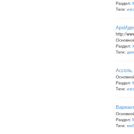
Раздел:
Теги:
изг
АрхИдея
http://ww
Основно
Раздел:
Теги:
дек
Ассоль,
Основно
Раздел:
Теги:
изг
Вариант
Основно
Раздел:
Теги:
меб