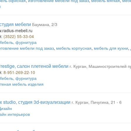
ель офисная
,
изготовление мебели под заказ
,
мебель мягкая
,
меб
ы
 студия мебели
Баумана, 2/3
w.radius-mebeli.ru
й:
(3522) 55-33-04
Мебель, фурнитура
отовление мебели под заказ
,
мебель корпусная
,
мебель для кухни
,
Prestige, салон плетеной мебели
г. Курган, Машиностроителей п
й:
8-951-269-22-10
Мебель, фурнитура
теная мебель изделия
x studio, студия 3d-визуализации
г. Курган, Пичугина, 21 - 6
Дизайн
айн интерьеров