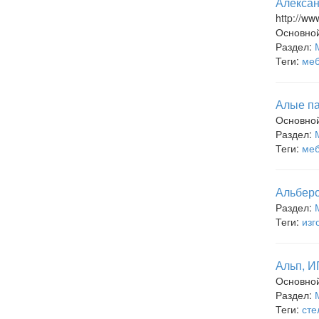
Алексан
http://ww
Основно
Раздел:
Теги:
меб
Алые па
Основно
Раздел:
Теги:
меб
Альберо
Раздел:
Теги:
изг
Альп, И
Основно
Раздел:
Теги:
сте