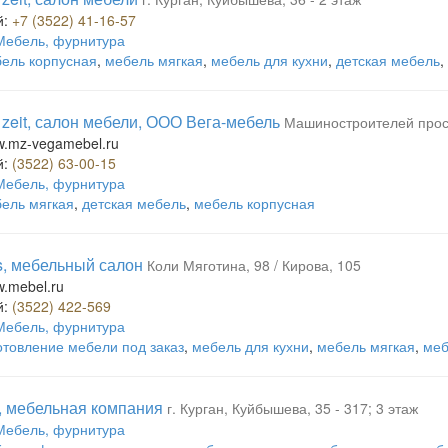
й:
+7 (3522) 41-16-57
Мебель, фурнитура
ель корпусная
,
мебель мягкая
,
мебель для кухни
,
детская мебель
,
 zeit, салон мебели, ООО Вега-мебель
Машиностроителей просп
ww.mz-vegamebel.ru
й:
(3522) 63-00-15
Мебель, фурнитура
ель мягкая
,
детская мебель
,
мебель корпусная
s, мебельный салон
Коли Мяготина, 98 / Кирова, 105
w.mebel.ru
й:
(3522) 422-569
Мебель, фурнитура
отовление мебели под заказ
,
мебель для кухни
,
мебель мягкая
,
меб
ce, мебельная компания
г. Курган, Куйбышева, 35 - 317; 3 этаж
Мебель, фурнитура