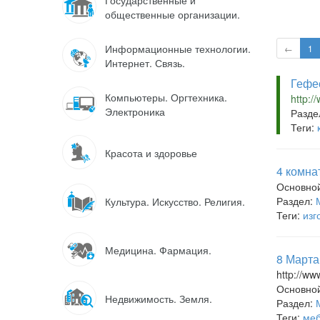
Государственные и
общественные организации.
Информационные технологии.
←
1
Интернет. Связь.
Гефес
Компьютеры. Оргтехника.
http:/
Электроника
Разде
Теги:
Красота и здоровье
4 комна
Основно
Раздел:
Культура. Искусство. Религия.
Теги:
изг
Медицина. Фармация.
8 Марта
http://ww
Основно
Недвижимость. Земля.
Раздел:
Теги:
меб