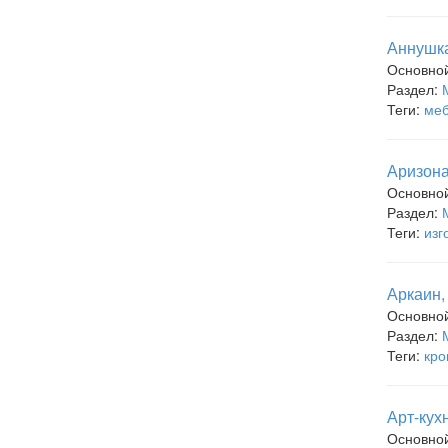
Аннушка
Основно
Раздел:
Теги:
меб
Аризона
Основно
Раздел:
Теги:
изг
Аркаин
Основно
Раздел:
Теги:
кро
Арт-кух
Основно