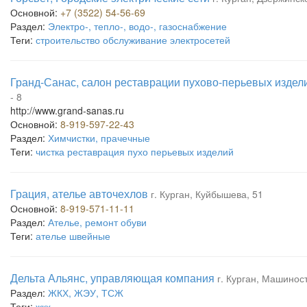
Основной:
+7 (3522) 54-56-69
Раздел:
Электро-, тепло-, водо-, газоснабжение
Теги:
строительство обслуживание электросетей
Гранд-Санас, салон реставрации пухово-перьевых издел
- 8
http://www.grand-sanas.ru
Основной:
8-919-597-22-43
Раздел:
Химчистки, прачечные
Теги:
чистка реставрация пухо перьевых изделий
Грация, ателье авточехлов
г. Курган, Куйбышева, 51
Основной:
8-919-571-11-11
Раздел:
Ателье, ремонт обуви
Теги:
ателье швейные
Дельта Альянс, управляющая компания
г. Курган, Машинос
Раздел:
ЖКХ, ЖЭУ, ТСЖ
Теги:
жкх