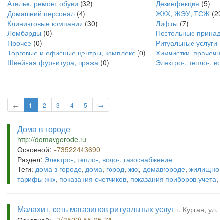
Ателье, ремонт обуви
(32)
Дезинфекция
(5)
Домашний персонал
(4)
ЖКХ, ЖЭУ, ТСЖ
(2
Клининговые компании
(30)
Лифты
(7)
Ломбарды
(0)
Постельные принад
Прочее
(0)
Ритуальные услуги
Торговые и офисные центры, комплекс
(0)
Химчистки, прачеч
Швейная фурнитура, пряжа
(0)
Электро-, тепло-, в
←
1
2
3
4
5
→
Дома в городе
http://domavgorode.ru
Основной:
+73522443690
Раздел:
Электро-, тепло-, водо-, газоснабжение
Теги:
дома в городе
,
дома
,
город
,
жкх
,
домавгороде
,
жилищно 
тарифы жкх
,
показания счетчиков
,
показания приборов учета
,
Малахит, сеть магазинов ритуальных услуг
г. Курган, ул
Основной:
+7(3522) 55-25-78