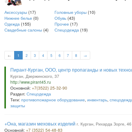
Аксессуары
(17)
Головные уборы
(10)
Нижнее белье
(0)
Обувь
(43)
Одежда
(155)
Прочее
(17)
Свадебные салоны
(4)
Спецодежда
(19)
←
1
2
3
4
5
6
7
8
→
Пирант-Курган, ООО, центр пропаганды и новых техн
Курган, Дзержинского, 37
http://www.pirant45.ru
Основной:
+7(3522) 25-32-90
Раздел:
Спецодежда
Теги:
противопожарное оборудование
,
инвентарь
,
спецодежд
защиты
+Она, магазин меховых изделий
г. Курган, Рихарда Зорге, 46
Основной:
+7 (3522) 54-48-83