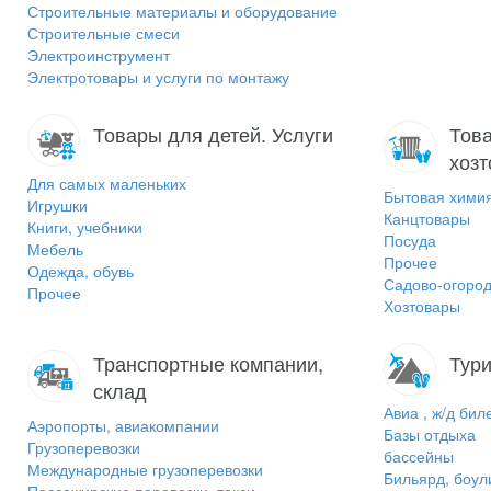
Строительные материалы и оборудование
Строительные смеси
Электроинструмент
Электротовары и услуги по монтажу
Товары для детей. Услуги
Това
хоз
Для самых маленьких
Бытовая хими
Игрушки
Канцтовары
Книги, учебники
Посуда
Мебель
Прочее
Одежда, обувь
Садово-огород
Прочее
Хозтовары
Транспортные компании,
Тури
склад
Авиа , ж/д бил
Аэропорты, авиакомпании
Базы отдыха
Грузоперевозки
бассейны
Международные грузоперевозки
Бильярд, боул