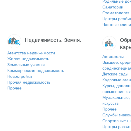
Родильные до
Санатории
Стоматология
Центры реаби
Частные клини
Недвижимость. Земля.
Обра
Карь
Агентства недвижимости
Автошколы
Жилая недвижимость
Высшее, средн
Земельные участки
среднеспециа
Коммерческая недвижимость
Детские сады,
Новостройки
Кадровые аген
Прочая недвижимость
Курсы, дополн
Прочее
повышение кв
Музыкальные,
искусств
Прочее
Службы знако
Спортивные ш
Центры развит