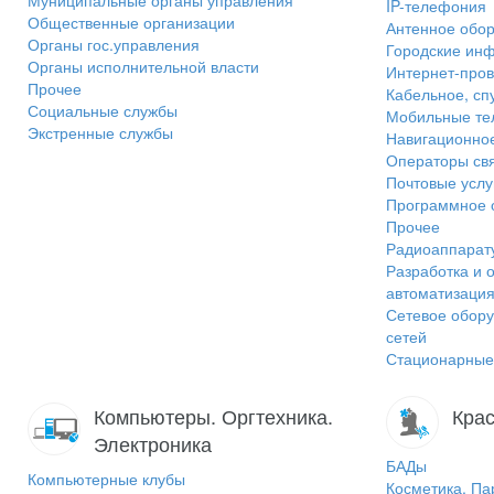
Муниципальные органы управления
IP-телефония
Общественные организации
Антенное обо
Органы гос.управления
Городские ин
Органы исполнительной власти
Интернет-пров
Прочее
Кабельное, сп
Социальные службы
Мобильные т
Экстренные службы
Навигационно
Операторы св
Почтовые услу
Программное 
Прочее
Радиоаппарат
Разработка и 
автоматизаци
Сетевое обору
сетей
Стационарные
Компьютеры. Оргтехника.
Крас
Электроника
БАДы
Компьютерные клубы
Косметика, П