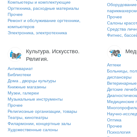
Компьютеры и комплектующие
Оборудование 
Оргтехника, расходные материалы
парикмахерск
Прочее
Прочее
Ремонт и обслуживание оргтехники,
Салоны красот
компьютеров
Средства личн
Электроника, электротехника
Фитнес, бассе
Культура. Искусство.
Мед
Религия.
Аптеки
Антиквариат
Больницы, пол
Библиотеки
диспансеры
Дома , дворцы культуры
Ветеринарные 
Книжные магазины
Детские лече
Музеи, галереи
Диагностическ
Музыкальные инструменты
Медицинские 
Прочее
Многопрофиль
Религиозные организации, товары
Научно-исслед
Театры, кинотеатры
Оптика
Филармонии, концертные залы
Прочее
Художественные салоны
Психология