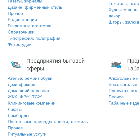
Газеты, журналы
Текстиль, ткан
Дизайн, фирменный стиль
Художественн
Прочее
декор
Радиостанции
Шторы, жалюзи
Рекламные агентства
Справочники
Типография, полиграфия
Фотостудии
Предприятия бытовой
Прод
сферы.
Таб
Ателье, ремонт обуви
Алкогольные н
Дезинфекция
Безалкогольны
Домашний персонал
Продукты пит
ЖКХ, ЖЭУ, ТСЖ
Прочее
Клининговые компании
Табачные изд
Лифты
Ломбарды
Постельные принадлежности, текстиль
Прочее
Ритуальные услуги